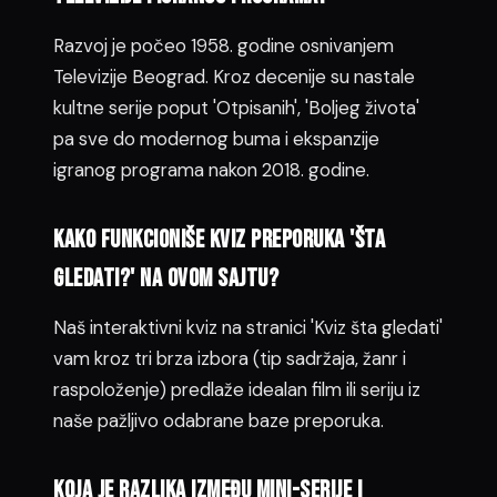
Razvoj je počeo 1958. godine osnivanjem
Televizije Beograd. Kroz decenije su nastale
kultne serije poput 'Otpisanih', 'Boljeg života'
pa sve do modernog buma i ekspanzije
igranog programa nakon 2018. godine.
Kako funkcioniše kviz preporuka 'šta
gledati?' na ovom sajtu?
Naš interaktivni kviz na stranici 'Kviz šta gledati'
vam kroz tri brza izbora (tip sadržaja, žanr i
raspoloženje) predlaže idealan film ili seriju iz
naše pažljivo odabrane baze preporuka.
Koja je razlika između mini-serije i