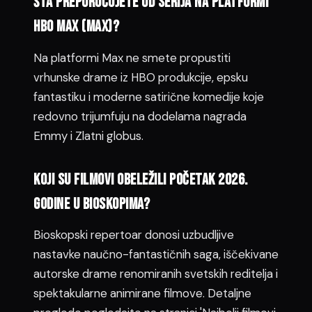
Šta preporučujete od serija na platformi
HBO Max (Max)?
Na platformi Max ne smete propustiti
vrhunske drame iz HBO produkcije, epsku
fantastiku i moderne satirične komedije koje
redovno trijumfuju na dodelama nagrada
Emmy i Zlatni globus.
Koji su filmovi obeležili početak 2026.
godine u bioskopima?
Bioskopski repertoar donosi uzbudljive
nastavke naučno-fantastičnih saga, iščekivane
autorske drame renomiranih svetskih reditelja i
spektakularne animirane filmove. Detaljne