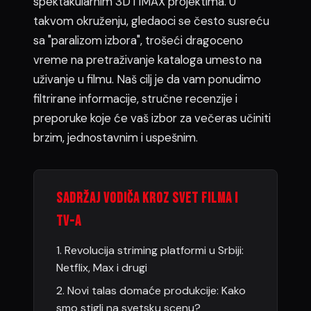
spektakularnim 3D i IMAX projektima. U
takvom okruženju, gledaoci se često susreću
sa "paralizom izbora", trošeći dragoceno
vreme na pretraživanje kataloga umesto na
uživanje u filmu. Naš cilj je da vam ponudimo
filtrirane informacije, stručne recenzije i
preporuke koje će vaš izbor za večeras učiniti
brzim, jednostavnim i uspešnim.
Sadržaj vodiča kroz svet filma i
tv-a
1. Revolucija striming platformi u Srbiji:
Netflix, Max i drugi
2. Novi talas domaće produkcije: Kako
smo stigli na svetsku scenu?