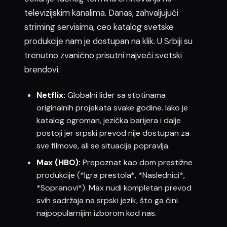
televizijskim kanalima. Danas, zahvaljujući
striming servisima, ceo katalog svetske
produkcije nam je dostupan na klik. U Srbiji su
trenutno zvanično prisutni najveći svetski
brendovi:
Netflix:
Globalni lider sa stotinama
originalnih projekata svake godine. Iako je
katalog ogroman, jezička barijera i dalje
postoji jer srpski prevod nije dostupan za
sve filmove, ali se situacija popravlja.
Max (HBO):
Prepoznat kao dom prestižne
produkcije (*Igra prestola*, *Naslednici*,
*Sopranovi*). Max nudi kompletan prevod
svih sadržaja na srpski jezik, što ga čini
najpopularnijim izborom kod nas.