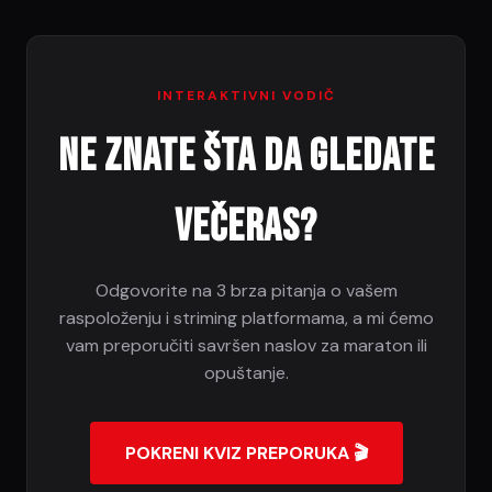
INTERAKTIVNI VODIČ
Ne znate šta da gledate
večeras?
Odgovorite na 3 brza pitanja o vašem
raspoloženju i striming platformama, a mi ćemo
vam preporučiti savršen naslov za maraton ili
opuštanje.
POKRENI KVIZ PREPORUKA 🎬