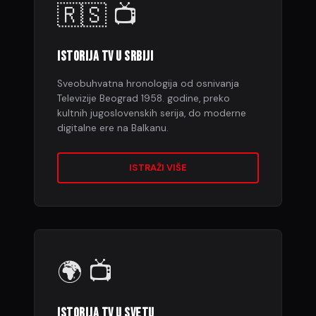
🇷🇸 📺
ISTORIJA TV U SRBIJI
Sveobuhvatna hronologija od osnivanja
Televizije Beograd 1958. godine, preko
kultnih jugoslovenskih serija, do moderne
digitalne ere na Balkanu.
ISTRAŽI VIŠE
🌍 📺
ISTORIJA TV U SVETU