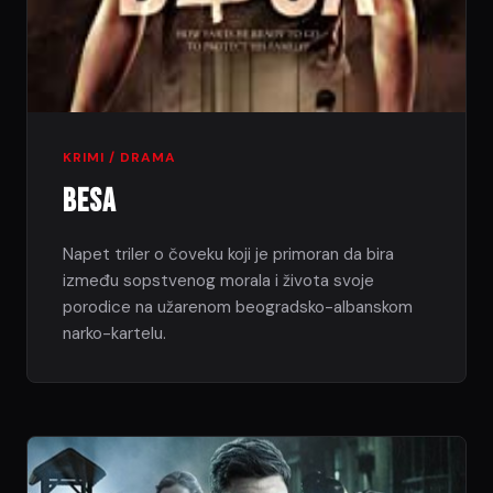
KRIMI / DRAMA
Besa
Napet triler o čoveku koji je primoran da bira
između sopstvenog morala i života svoje
porodice na užarenom beogradsko-albanskom
narko-kartelu.