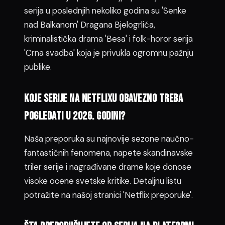
serija u poslednjih nekoliko godina su 'Senke
nad Balkanom' Dragana Bjelogrlića,
kriminalistička drama 'Besa' i folk-horor serija
'Crna svadba' koja je privukla ogromnu pažnju
publike.
Koje serije na Netflixu obavezno treba
pogledati u 2026. godini?
Naša preporuka su najnovije sezone naučno-
fantastičnih fenomena, napete skandinavske
triler serije i nagrađivane drame koje donose
visoke ocene svetske kritike. Detaljnu listu
potražite na našoj stranici 'Netflix preporuke'.