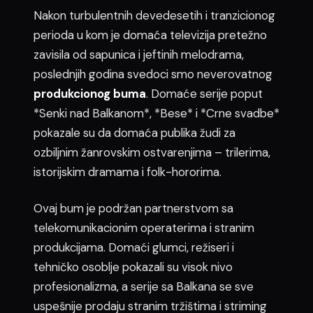
Nakon turbulentnih devedesetih i tranzicionog
perioda u kom je domaća televizija pretežno
zavisila od sapunica i jeftinih melodrama,
poslednjih godina svedoci smo neverovatnog
produkcionog buma
. Domaće serije poput
*Senki nad Balkanom*, *Bese* i *Crne svadbe*
pokazale su da domaća publika žudi za
ozbiljnim žanrovskim ostvarenjima – trilerima,
istorijskim dramama i folk-hororima.
Ovaj bum je podržan partnerstvom sa
telekomunikacionim operaterima i stranim
produkcijama. Domaći glumci, režiseri i
tehničko osoblje pokazali su visok nivo
profesionalizma, a serije sa Balkana se sve
uspešnije prodaju stranim tržištima i striming