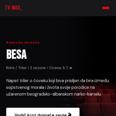
TV MAG_
Najbolje domaće
Besa
Krimi / Triler • 2 sezone • Ocena: 8.7 ★
Napet triler o čoveku koji biva prisiljen da bira između
sopstvenog morala i života svoje porodice na
užarenom beogradsko-albanskom narko-kartelu.
Vodič kroz domaće serije 🎬