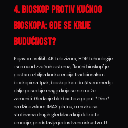
4. bioskop protiv kućnog
bioskopa: Gde se krije
budućnost?
Pojavom velikih 4K televizora, HDR tehnologije
i surround zvučnih sistema, "kućni bioskop" je
postao ozbiljna konkurencija tradicionalnim
bioskopima. Ipak, bioskop kao društveni medij i
dalje poseduje magiju koja se ne može
zameniti. Gledanje blokbastera poput *Dine*
na džinovskom IMAX platnu, u mraku sa
stotinama drugih gledalaca koji dele iste
emocije, predstavlja jedinstveno iskustvo. U