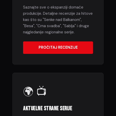
Saznajte sve o ekspanziji domaće
produkcije. Detaljne recenzije za hitove
kao što su "Senke nad Balkanom",
"Besa", "Crna svadba", "Sablja" i druge
najgledanije regionalne serije.
PROČITAJ RECENZIJE
🌍 📺
AKTUELNE STRANE SERIJE