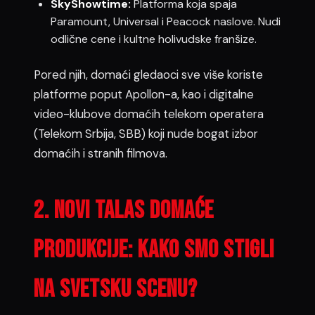
SkyShowtime:
Platforma koja spaja
Paramount, Universal i Peacock naslove. Nudi
odlične cene i kultne holivudske franšize.
Pored njih, domaći gledaoci sve više koriste
platforme poput Apollon-a, kao i digitalne
video-klubove domaćih telekom operatera
(Telekom Srbija, SBB) koji nude bogat izbor
domaćih i stranih filmova.
2. novi talas domaće
produkcije: Kako smo stigli
na svetsku scenu?