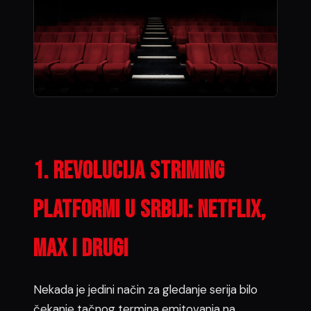
1. revolucija striming
platformi u Srbiji: Netflix,
Max i drugi
Nekada je jedini način za gledanje serija bilo
čekanje tačnog termina emitovanja na