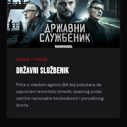
AKCIJA / TRILER
Državni Službenik
Priča o mladom agentu BIA koji pokušava da
uspostavi ravnotežu između opasnog posla
zaštite nacionalne bezbednosti i porodičnog
života.