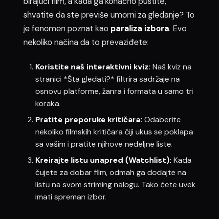
birajući film, a kada ga konačno pustite,
shvatite da ste previše umorni za gledanje? To
je fenomen poznat kao
paraliza izbora
. Evo
nekoliko načina da to prevaziđete:
Koristite naš interaktivni kviz:
Naš kviz na
stranici *Šta gledati?* filtrira sadržaje na
osnovu platforme, žanra i formata u samo tri
koraka.
Pratite preporuke kritičara:
Odaberite
nekoliko filmskih kritičara čiji ukus se poklapa
sa vašim i pratite njihove nedeljne liste.
Kreirajte listu unapred (Watchlist):
Kada
čujete za dobar film, odmah ga dodajte na
listu na svom striming nalogu. Tako ćete uvek
imati spreman izbor.