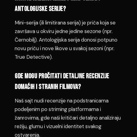
antologijske serije?
Mini-serija (ili limitirana serija) je priča koja se
završava u okviru jedne jedine sezone (npr.
Černobilj). Antologijska serija donosi potpuno
novu priču i nove likove u svakoj sezoni (npr.
True Detective).
Gde mogu pročitati detaljne recenzije
domaćih i stranih filmova?
Naš sajt nudi recenzije na podstranicama
podeljenim po striming platformama i
žanrovima, gde naši kritičari detaljno analiziraju
režiju, glumu i vizuelni identitet svakog
ostvarenja.