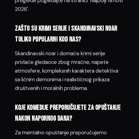
preglede pogledajte na stranici 'Najbolji filmovi
2026'.
Zašto su krimi serije i skandinavski noar
toliko popularni kod nas?
Skandinavski noar i domaće krimi serije
privlače gledaoce zbog mračne, napete
atmosfere, kompleksnih karaktera detektiva
sa ličnim demonima i realističnog prikaza
društvenih i moralnih problema.
Koje komedije preporučujete za opuštanje
nakon napornog dana?
Za mentalno opuštanje preporučujemo