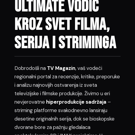
Ultimate vodič
kroz svet filma,
serija i striminga
Dobrodošli na
TV Magazin
, vaš vodeći
regionalni portal za recenzije, kritike, preporuke
i analizu najnovijih ostvarenja iz sveta
televizijske i filmske produkcije. Živimo u eri
nevjerovatne
hiperprodukcije sadržaja
–
striming platforme svakodnevno lansiraju
desetine originalnih serija, dok se bioskopske
dvorane bore za pažnju gledalaca