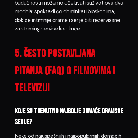
budućnosti možemo očekivati suživot ova dva
modela: spektakli će dominirati bioskopima,
dok će intimnije drame i serije biti rezervisane
za striming servise kod kuće.
5. često postavljana
pitanja (FAQ) o filmovima i
televiziji
Koje su trenutno najbolje domaće dramske
serije?
Neke od najuspešnijih i najpopularnijih domaćih