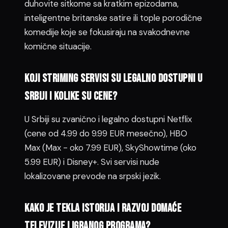
duhovite sitkome sa kratkim epizodama,
inteligentne britanske satire ili tople porodične
komedije koje se fokusiraju na svakodnevne
komične situacije.
Koji striming servisi su legalno dostupni u
Srbiji i kolike su cene?
U Srbiji su zvanično i legalno dostupni Netflix
(cene od 4.99 do 9.99 EUR mesečno), HBO
Max (Max - oko 7.99 EUR), SkyShowtime (oko
5.99 EUR) i Disney+. Svi servisi nude
lokalizovane prevode na srpski jezik.
Kako je tekla istorija i razvoj domaće
televizije i igranog programa?