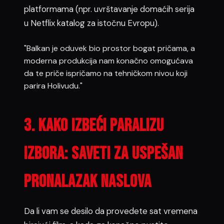
platformama (npr. uvrštavanje domaćih serija
u Netflix katalog za istočnu Evropu).
"Balkan je oduvek bio prostor bogat pričama, a
moderna produkcija nam konačno omogućava
da te priče ispričamo na tehničkom nivou koji
parira Holivudu."
3. kako izbeći paralizu
izbora: Saveti za uspešan
pronalazak naslova
Da li vam se desilo da provedete sat vremena