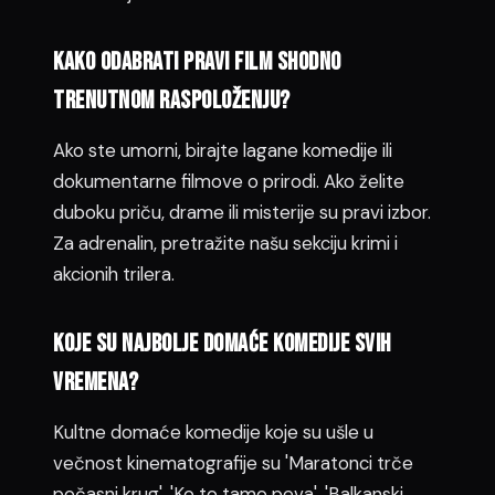
Kako odabrati pravi film shodno
trenutnom raspoloženju?
Ako ste umorni, birajte lagane komedije ili
dokumentarne filmove o prirodi. Ako želite
duboku priču, drame ili misterije su pravi izbor.
Za adrenalin, pretražite našu sekciju krimi i
akcionih trilera.
Koje su najbolje domaće komedije svih
vremena?
Kultne domaće komedije koje su ušle u
večnost kinematografije su 'Maratonci trče
počasni krug', 'Ko to tamo peva', 'Balkanski