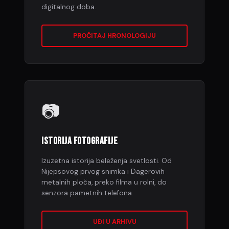
digitalnog doba.
PROČITAJ HRONOLOGIJU
📷
ISTORIJA FOTOGRAFIJE
Izuzetna istorija beleženja svetlosti. Od
Nijepsovog prvog snimka i Dagerovih
metalnih ploča, preko filma u rolni, do
senzora pametnih telefona.
UĐI U ARHIVU