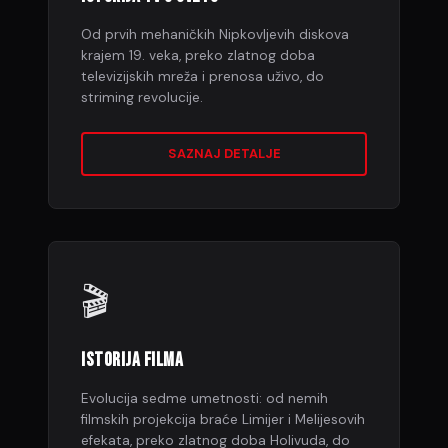
Od prvih mehaničkih Nipkovljevih diskova
krajem 19. veka, preko zlatnog doba
televizijskih mreža i prenosa uživo, do
striming revolucije.
SAZNAJ DETALJE
🎬
ISTORIJA FILMA
Evolucija sedme umetnosti: od nemih
filmskih projekcija braće Limijer i Melijesovih
efekata, preko zlatnog doba Holivuda, do